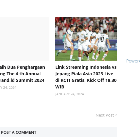
Power
aih Dua Penghargaan
Link Streaming Indonesia vs
ang The 4 th Annual
Jepang Piala Asia 2023 Live
rand.id Summit 2024
di RCTI Gratis, Kick Off 18.30
WIB
Y 24, 2024
JANUARY 24, 2024
Next Post
POST A COMMENT