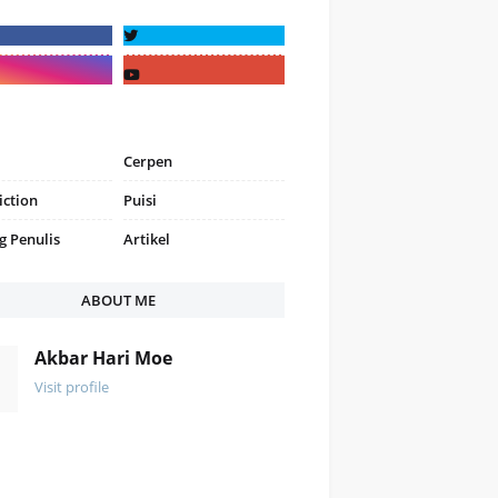
Cerpen
iction
Puisi
g Penulis
Artikel
ABOUT ME
Akbar Hari Moe
Visit profile