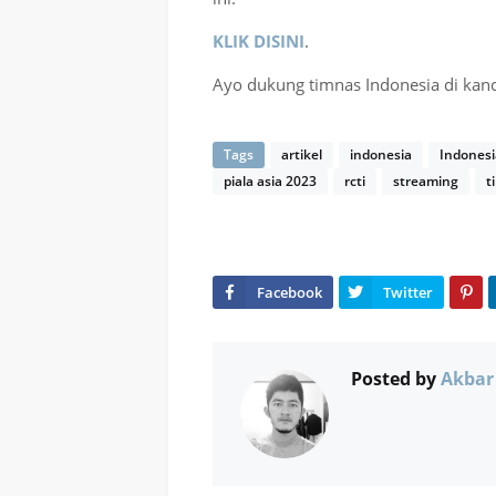
KLIK DISINI
.
Ayo dukung timnas Indonesia di kanc
Tags
artikel
indonesia
Indonesi
piala asia 2023
rcti
streaming
t
Posted by
Akbar