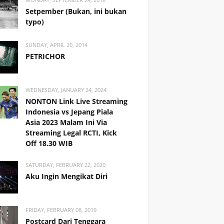
Setpember (Bukan, ini bukan
typo)
SUNDAY, APRIL 20, 2014
PETRICHOR
WEDNESDAY, JANUARY 24, 2024
NONTON Link Live Streaming
Indonesia vs Jepang Piala
Asia 2023 Malam Ini Via
Streaming Legal RCTI, Kick
Off 18.30 WIB
SATURDAY, FEBRUARY 22, 2020
Aku Ingin Mengikat Diri
FRIDAY, FEBRUARY 08, 2019
Postcard Dari Tenggara