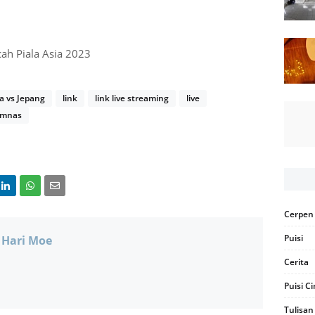
ah Piala Asia 2023
a vs Jepang
link
link live streaming
live
imnas
Cerpen
Puisi
 Hari Moe
Cerita
Puisi C
Tulisan