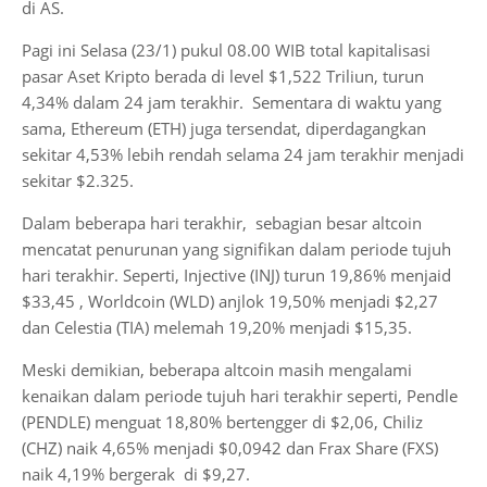
di AS.
Pagi ini Selasa (23/1) pukul 08.00 WIB total kapitalisasi
pasar Aset Kripto berada di level $1,522 Triliun, turun
4,34% dalam 24 jam terakhir. Sementara di waktu yang
sama, Ethereum (ETH) juga tersendat, diperdagangkan
sekitar 4,53% lebih rendah selama 24 jam terakhir menjadi
sekitar $2.325.
Dalam beberapa hari terakhir, sebagian besar altcoin
mencatat penurunan yang signifikan dalam periode tujuh
hari terakhir. Seperti, Injective (INJ) turun 19,86% menjaid
$33,45 , Worldcoin (WLD) anjlok 19,50% menjadi $2,27
dan Celestia (TIA) melemah 19,20% menjadi $15,35.
Meski demikian, beberapa altcoin masih mengalami
kenaikan dalam periode tujuh hari terakhir seperti, Pendle
(PENDLE) menguat 18,80% bertengger di $2,06, Chiliz
(CHZ) naik 4,65% menjadi $0,0942 dan Frax Share (FXS)
naik 4,19% bergerak di $9,27.