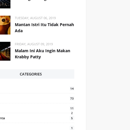
TUESDAY, AUGUST 06, 2019
Mantan Istri Itu Tidak Pernah
Ada
FRIDAY, AUGUST 09, 2019
Malam Ini Aku Ingin Makan
Krabby Patty
CATEGORIES
14
73
11
2
inta
5
1