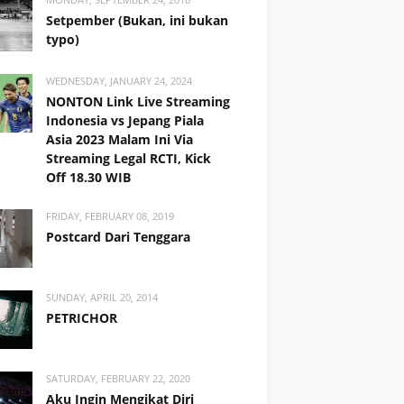
Setpember (Bukan, ini bukan
typo)
WEDNESDAY, JANUARY 24, 2024
NONTON Link Live Streaming
Indonesia vs Jepang Piala
Asia 2023 Malam Ini Via
Streaming Legal RCTI, Kick
Off 18.30 WIB
FRIDAY, FEBRUARY 08, 2019
Postcard Dari Tenggara
SUNDAY, APRIL 20, 2014
PETRICHOR
SATURDAY, FEBRUARY 22, 2020
Aku Ingin Mengikat Diri