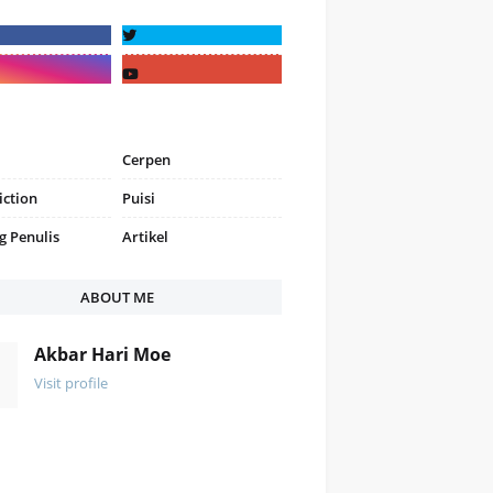
Cerpen
iction
Puisi
g Penulis
Artikel
ABOUT ME
Akbar Hari Moe
Visit profile