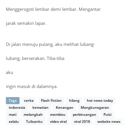
Menggerogoti lembar demi lembar. Mengantar
jarak semakin lapar.
Di jalan menuju pulang, aku melihat lubang-
lubang, berserakan. Tiba-tiba
aku
ingin masuk di dalamnya.
Tags
cerita
Flash Fiction
hilang
hot news today
indonesia
kematian
Kenangan
Mangkunegaran
mati
melangkah
membisu
perbincangan
Puisi
selalu
Tulisanku
video viral
viral 2018
website news