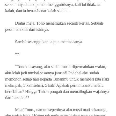
sebelumnya ia tak pernah menggubrisnya, kali ini tidak. Ia
kalah, dan ia benar-benar kalah saat ini.
Diatas meja, Tono menemukan secarik kertas. Sebuah
pesan terakhir dari istrinya.
Sambil sesenggukan ia pun membacanya.
**
“Tonoku sayang, aku sudah muak dipermainkan waktu,
aku lelah jadi tumbal sesatnya jaman!! Padahal aku sudah
memohon setiap hari kepada Tuhanmu untuk memberi kita riski
melimpah, 5 kali sehari, 5 kali! Apakah permintaanku terlalu
berlebihan? Hingga Tuhan pongah dan memalingkan wajahnya
dari harapku??
Maaf Tono , namun sepertinya aku musti mati sekarang ,
aku sudah lelah ! Kamu tak perlu memikirkan tentang hutang