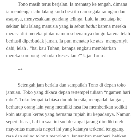
Tono masih terus berjalan. Ia menatap ke tengah, dimana
ia mendengar lalu lalang kuda besi itu dan segala raungan dan
asapnya, menyesakkan gendang telinga. Lalu ia menatap ke
sekitar, lalu lalang manusia yang ia sebut
badut
karena mereka
merasa diri mereka pintar namun sebenarnya dungu karena telah
berhasil diperbudak jaman. Ia pun menatap ke atas, mengernyit
dahi, lelah . “hai kau Tuhan, kenapa engkau membiarkan
mereka sombong terhadap kesesatan ?” Ujar Tono .
**
Setengah jam berlalu dan sampailah Tono di depan toko
jamuan. Toko yang dikaca depan tertempel tulisan “ngamen hari
rabu”. Toko tempat ia biasa duduk bersila, mengadah tangan,
berharap orang lain yang memiliki rasa iba memberikan sedikit
koin ataupun kertas yang bernama rupiah itu kepadanya. Namun
seperti biasa, hal itu saat ini sudah sangat jarang dimiliki oleh
mayoritas manusia negeri ini yang katanya terkenal tenggang
rasa dan saling tolong-menolong. Jangankan memberi, bahkan