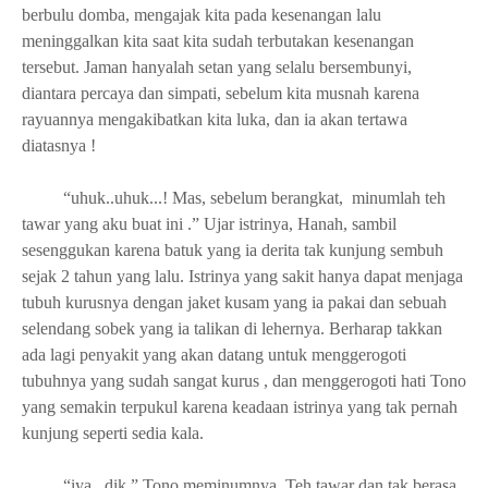
berbulu domba, mengajak kita pada kesenangan lalu
meninggalkan kita saat kita sudah terbutakan kesenangan
tersebut. Jaman hanyalah setan yang selalu bersembunyi,
diantara percaya dan simpati, sebelum kita musnah karena
rayuannya mengakibatkan kita luka, dan ia akan tertawa
diatasnya !
“uhuk..uhuk...! Mas, sebelum berangkat,
minumlah teh
tawar yang aku buat ini .” Ujar istrinya, Hanah, sambil
sesenggukan karena batuk yang ia derita tak kunjung sembuh
sejak 2 tahun yang lalu. Istrinya yang sakit hanya dapat menjaga
tubuh kurusnya dengan jaket kusam yang ia pakai dan sebuah
selendang sobek yang ia talikan di lehernya. Berharap takkan
ada lagi penyakit yang akan datang untuk menggerogoti
tubuhnya yang sudah sangat kurus , dan menggerogoti hati Tono
yang semakin terpukul karena keadaan istrinya yang tak pernah
kunjung seperti sedia kala.
“iya , dik.” Tono meminumnya. Teh tawar dan tak berasa,